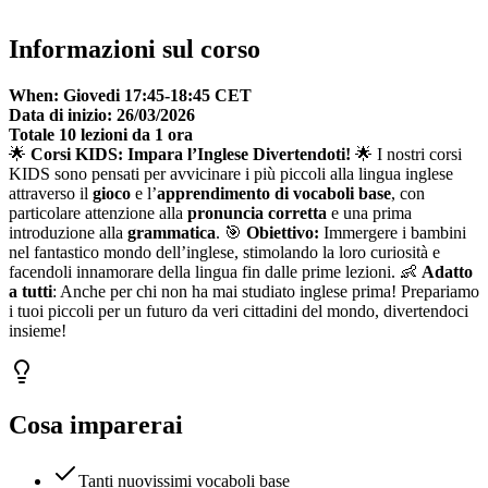
Informazioni sul corso
When: Giovedi 17:45-18:45 CET
Data di inizio: 26/03/2026
Totale 10 lezioni da 1 ora
🌟
Corsi KIDS: Impara l’Inglese Divertendoti!
🌟 I nostri corsi
KIDS sono pensati per avvicinare i più piccoli alla lingua inglese
attraverso il
gioco
e l’
apprendimento di vocaboli base
, con
particolare attenzione alla
pronuncia corretta
e una prima
introduzione alla
grammatica
. 🎯
Obiettivo:
Immergere i bambini
nel fantastico mondo dell’inglese, stimolando la loro curiosità e
facendoli innamorare della lingua fin dalle prime lezioni. 👶
Adatto
a tutti
: Anche per chi non ha mai studiato inglese prima! Prepariamo
i tuoi piccoli per un futuro da veri cittadini del mondo, divertendoci
insieme!
Cosa imparerai
Tanti nuovissimi vocaboli base