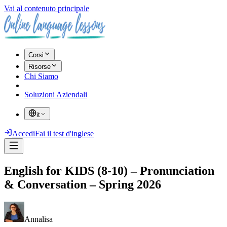
Vai al contenuto principale
Corsi
Risorse
Chi Siamo
Soluzioni Aziendali
it
Accedi
Fai il test d'inglese
English for KIDS (8-10) – Pronunciation
& Conversation – Spring 2026
Annalisa