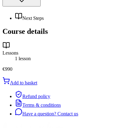
Next Steps
Course details
Lessons
1 lesson
€990
Add to basket
Refund policy
Terms & conditions
Have a question? Contact us