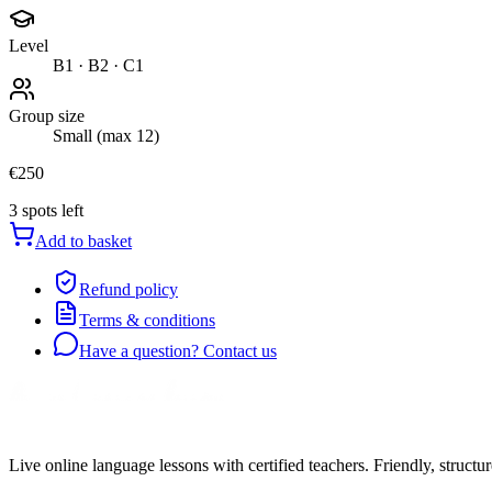
Level
B1 · B2 · C1
Group size
Small (max 12)
€250
3 spots left
Add to basket
Refund policy
Terms & conditions
Have a question? Contact us
Live online language lessons with certified teachers. Friendly, structu