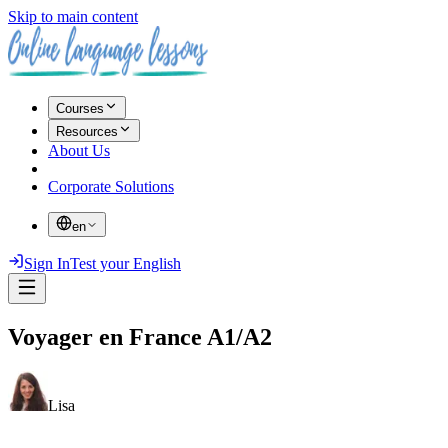
Skip to main content
Courses
Resources
About Us
Corporate Solutions
en
Sign In
Test your English
Voyager en France A1/A2
Lisa