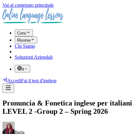
Vai al contenuto principale
Corsi
Risorse
Chi Siamo
Soluzioni Aziendali
it
Accedi
Fai il test d'inglese
Pronuncia & Fonetica inglese per italiani
LEVEL 2 -Group 2 – Spring 2026
Ilaria