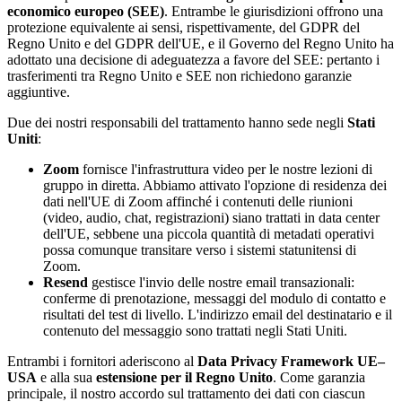
economico europeo (SEE)
. Entrambe le giurisdizioni offrono una
protezione equivalente ai sensi, rispettivamente, del GDPR del
Regno Unito e del GDPR dell'UE, e il Governo del Regno Unito ha
adottato una decisione di adeguatezza a favore del SEE: pertanto i
trasferimenti tra Regno Unito e SEE non richiedono garanzie
aggiuntive.
Due dei nostri responsabili del trattamento hanno sede negli
Stati
Uniti
:
Zoom
fornisce l'infrastruttura video per le nostre lezioni di
gruppo in diretta. Abbiamo attivato l'opzione di residenza dei
dati nell'UE di Zoom affinché i contenuti delle riunioni
(video, audio, chat, registrazioni) siano trattati in data center
dell'UE, sebbene una piccola quantità di metadati operativi
possa comunque transitare verso i sistemi statunitensi di
Zoom.
Resend
gestisce l'invio delle nostre email transazionali:
conferme di prenotazione, messaggi del modulo di contatto e
risultati del test di livello. L'indirizzo email del destinatario e il
contenuto del messaggio sono trattati negli Stati Uniti.
Entrambi i fornitori aderiscono al
Data Privacy Framework UE–
USA
e alla sua
estensione per il Regno Unito
. Come garanzia
principale, il nostro accordo sul trattamento dei dati con ciascun