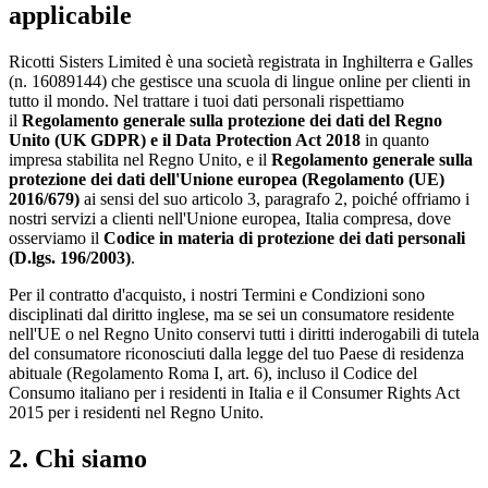
applicabile
Ricotti Sisters Limited è una società registrata in Inghilterra e Galles
(n. 16089144) che gestisce una scuola di lingue online per clienti in
tutto il mondo. Nel trattare i tuoi dati personali rispettiamo
il
Regolamento generale sulla protezione dei dati del Regno
Unito (UK GDPR) e il Data Protection Act 2018
in quanto
impresa stabilita nel Regno Unito, e il
Regolamento generale sulla
protezione dei dati dell'Unione europea (Regolamento (UE)
2016/679)
ai sensi del suo articolo 3, paragrafo 2, poiché offriamo i
nostri servizi a clienti nell'Unione europea, Italia compresa, dove
osserviamo il
Codice in materia di protezione dei dati personali
(D.lgs. 196/2003)
.
Per il contratto d'acquisto, i nostri Termini e Condizioni sono
disciplinati dal diritto inglese, ma se sei un consumatore residente
nell'UE o nel Regno Unito conservi tutti i diritti inderogabili di tutela
del consumatore riconosciuti dalla legge del tuo Paese di residenza
abituale (Regolamento Roma I, art. 6), incluso il Codice del
Consumo italiano per i residenti in Italia e il Consumer Rights Act
2015 per i residenti nel Regno Unito.
2. Chi siamo