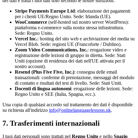
dei dati e tratta i tuoi dati solo secondo le nostre istruzioni.
Stripe Payments Europe Ltd
: elaborazione dei pagamenti
per i clienti UE/Regno Unito. Sede: Irlanda (UE).
WooCommerce
(self-hosted sul nostro server WordPress):
piattaforma e-commerce sulla nostra stessa infrastruttura.
Sede: Regno Unito.
Vercel Inc.
: hosting del sito web e archiviazione dei media su
Vercel Blob. Sede: regioni UE (Francoforte / Dublino).
Zoom Video Communications, Inc.
: erogazione video e
registrazione delle lezioni di gruppo in diretta. Sede: Stati
Uniti (opzione di residenza dei dati nell'UE attivata per il
nostro account).
Resend (Plus Five Five, Inc.)
: consegna delle email
transazionali: conferme di prenotazione, messaggi del modulo
di contatto e risultati del test di livello. Sede: Stati Uniti.
Docenti di lingua autonomi
: erogazione delle lezioni. Sede:
Regno Unito e SEE (Italia, Spagna, ecc.).
Una copia di qualsiasi accordo sul trattamento dei dati è disponibile
su richiesta all'indirizzo
info@onlinelanguagelessons.uk
.
7. Trasferimenti internazionali
I tuoi dati personali sono trattati nel
Regno Unito
e nello
Spazio