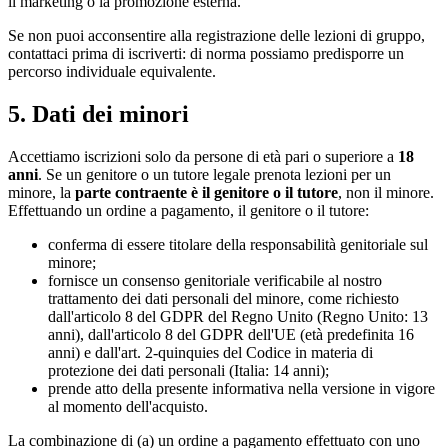
il marketing o la promozione esterna.
Se non puoi acconsentire alla registrazione delle lezioni di gruppo,
contattaci prima di iscriverti: di norma possiamo predisporre un
percorso individuale equivalente.
5. Dati dei minori
Accettiamo iscrizioni solo da persone di età pari o superiore a
18
anni
. Se un genitore o un tutore legale prenota lezioni per un
minore, la
parte contraente è il genitore o il tutore
, non il minore.
Effettuando un ordine a pagamento, il genitore o il tutore:
conferma di essere titolare della responsabilità genitoriale sul
minore;
fornisce un consenso genitoriale verificabile al nostro
trattamento dei dati personali del minore, come richiesto
dall'articolo 8 del GDPR del Regno Unito (Regno Unito: 13
anni), dall'articolo 8 del GDPR dell'UE (età predefinita 16
anni) e dall'art. 2-quinquies del Codice in materia di
protezione dei dati personali (Italia: 14 anni);
prende atto della presente informativa nella versione in vigore
al momento dell'acquisto.
La combinazione di (a) un ordine a pagamento effettuato con uno