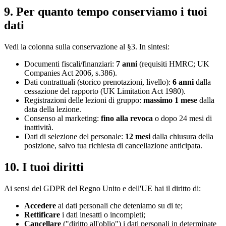
9. Per quanto tempo conserviamo i tuoi
dati
Vedi la colonna sulla conservazione al §3. In sintesi:
Documenti fiscali/finanziari:
7 anni
(requisiti HMRC; UK
Companies Act 2006, s.386).
Dati contrattuali (storico prenotazioni, livello):
6 anni
dalla
cessazione del rapporto (UK Limitation Act 1980).
Registrazioni delle lezioni di gruppo:
massimo 1 mese
dalla
data della lezione.
Consenso al marketing:
fino alla revoca
o dopo 24 mesi di
inattività.
Dati di selezione del personale:
12 mesi
dalla chiusura della
posizione, salvo tua richiesta di cancellazione anticipata.
10. I tuoi diritti
Ai sensi del GDPR del Regno Unito e dell'UE hai il diritto di:
Accedere
ai dati personali che deteniamo su di te;
Rettificare
i dati inesatti o incompleti;
Cancellare
("diritto all'oblio") i dati personali in determinate